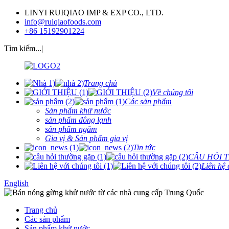
LINYI RUIQIAO IMP & EXP CO., LTD.
info@ruiqiaofoods.com
+86 15192901224
Tìm kiếm...|
Trang chủ
Về chúng tôi
Các sản phẩm
Sản phẩm khử nước
sản phẩm đông lạnh
sản phẩm ngâm
Gia vị & Sản phẩm gia vị
Tin tức
CÂU HỎI 
Liên hệ 
English
Trang chủ
Các sản phẩm
Sản phẩm khử nước