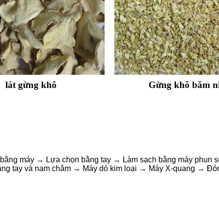
lát gừng khô
Gừng khô băm n
h bằng máy → Lựa chọn bằng tay → Làm sạch bằng máy phun s
ng tay và nam châm → Máy dò kim loại → Máy X-quang → Đó