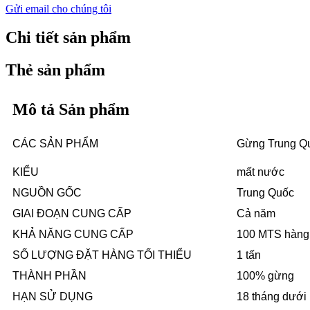
Gửi email cho chúng tôi
Chi tiết sản phẩm
Thẻ sản phẩm
Mô tả Sản phẩm
CÁC SẢN PHẨM
Gừng Trung Qu
KIỂU
mất nước
NGUỒN GỐC
Trung Quốc
GIAI ĐOẠN CUNG CẤP
Cả năm
KHẢ NĂNG CUNG CẤP
100 MTS hàng
SỐ LƯỢNG ĐẶT HÀNG TỐI THIỂU
1 tấn
THÀNH PHẦN
100% gừng
HẠN SỬ DỤNG
18 tháng dưới 