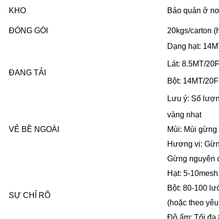
KHO
Bảo quản ở nơi
ĐÓNG GÓI
20kgs/carton (
Dạng hạt: 14
Lát: 8.5MT/20
ĐANG TẢI
Bột: 14MT/20
Lưu ý: Số lượn
vàng nhạt
VẺ BỀ NGOÀI
Mùi: Mùi gừng 
Hương vị: Gừn
Gừng nguyên củ
Hạt: 5-10mesh
Bột: 80-100 lư
SỰ CHỈ RÕ
(hoặc theo yêu
Độ ẩm: Tối đa