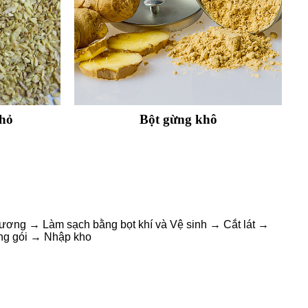
hỏ
Bột gừng khô
ương → Làm sạch bằng bọt khí và Vệ sinh → Cắt lát →
ng gói → Nhập kho