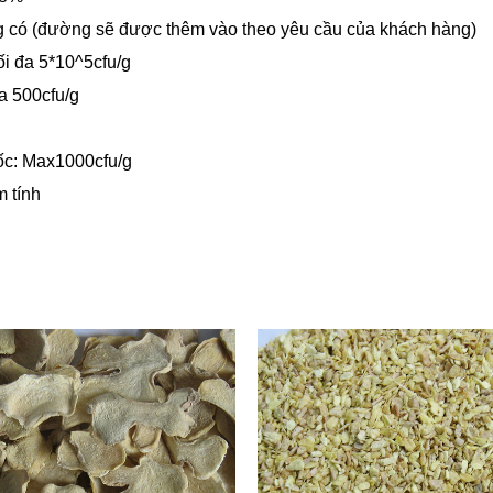
g có (đường sẽ được thêm vào theo yêu cầu của khách hàng)
ối đa 5*10^5cfu/g
đa 500cfu/g
c: Max1000cfu/g
 tính