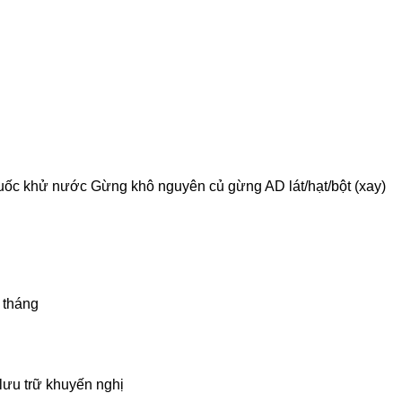
ốc khử nước Gừng khô nguyên củ gừng AD lát/hạt/bột (xay)
 tháng
lưu trữ khuyến nghị