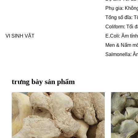
Phụ gia: Khôn
Tổng số đĩa: T
Coliform: Tối 
VI SINH VẬT
E.Coli: Âm tính
Men & Nấm mố
Salmonella: Âm
trưng bày sản phẩm