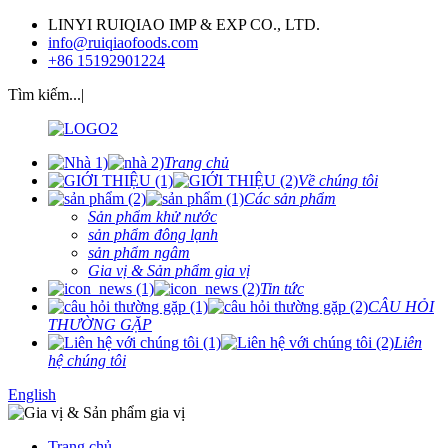
LINYI RUIQIAO IMP & EXP CO., LTD.
info@ruiqiaofoods.com
+86 15192901224
Tìm kiếm...|
Trang chủ
Về chúng tôi
Các sản phẩm
Sản phẩm khử nước
sản phẩm đông lạnh
sản phẩm ngâm
Gia vị & Sản phẩm gia vị
Tin tức
CÂU HỎI
THƯỜNG GẶP
Liên
hệ chúng tôi
English
Trang chủ