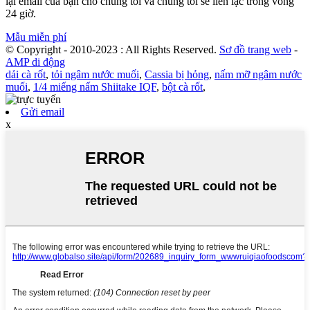
lại email của bạn cho chúng tôi và chúng tôi sẽ liên lạc trong vòng
24 giờ.
Mẫu miễn phí
© Copyright - 2010-2023 : All Rights Reserved.
Sơ đồ trang web
-
AMP di động
dải cà rốt
,
tỏi ngâm nước muối
,
Cassia bị hỏng
,
nấm mỡ ngâm nước
muối
,
1/4 miếng nấm Shiitake IQF
,
bột cà rốt
,
Gửi email
x