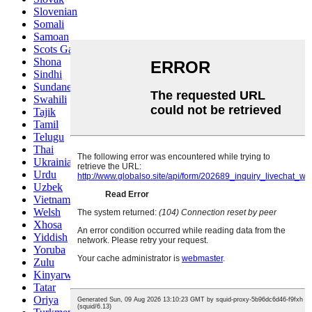
Slovenian
Somali
Samoan
Scots Gaelic
Shona
Sindhi
Sundanese
Swahili
Tajik
Tamil
Telugu
Thai
Ukrainian
Urdu
Uzbek
Vietnamese
Welsh
Xhosa
Yiddish
Yoruba
Zulu
Kinyarwanda
Tatar
Oriya