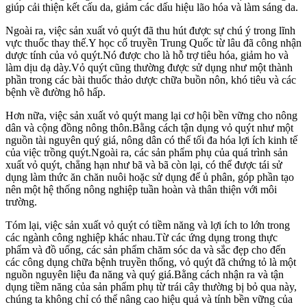
giúp cải thiện kết cấu da, giảm các dấu hiệu lão hóa và làm sáng da.
Ngoài ra, việc sản xuất vỏ quýt đã thu hút được sự chú ý trong lĩnh
vực thuốc thay thế.Y học cổ truyền Trung Quốc từ lâu đã công nhận
dược tính của vỏ quýt.Nó được cho là hỗ trợ tiêu hóa, giảm ho và
làm dịu dạ dày.Vỏ quýt cũng thường được sử dụng như một thành
phần trong các bài thuốc thảo dược chữa buồn nôn, khó tiêu và các
bệnh về đường hô hấp.
Hơn nữa, việc sản xuất vỏ quýt mang lại cơ hội bền vững cho nông
dân và cộng đồng nông thôn.Bằng cách tận dụng vỏ quýt như một
nguồn tài nguyên quý giá, nông dân có thể tối đa hóa lợi ích kinh tế
của việc trồng quýt.Ngoài ra, các sản phẩm phụ của quá trình sản
xuất vỏ quýt, chẳng hạn như bã và bã còn lại, có thể được tái sử
dụng làm thức ăn chăn nuôi hoặc sử dụng để ủ phân, góp phần tạo
nên một hệ thống nông nghiệp tuần hoàn và thân thiện với môi
trường.
Tóm lại, việc sản xuất vỏ quýt có tiềm năng và lợi ích to lớn trong
các ngành công nghiệp khác nhau.Từ các ứng dụng trong thực
phẩm và đồ uống, các sản phẩm chăm sóc da và sắc đẹp cho đến
các công dụng chữa bệnh truyền thống, vỏ quýt đã chứng tỏ là một
nguồn nguyên liệu đa năng và quý giá.Bằng cách nhận ra và tận
dụng tiềm năng của sản phẩm phụ từ trái cây thường bị bỏ qua này,
chúng ta không chỉ có thể nâng cao hiệu quả và tính bền vững của