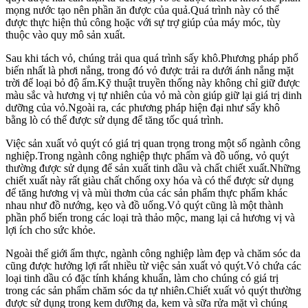
mọng nước tạo nên phần ăn được của quả.Quá trình này có thể
được thực hiện thủ công hoặc với sự trợ giúp của máy móc, tùy
thuộc vào quy mô sản xuất.
Sau khi tách vỏ, chúng trải qua quá trình sấy khô.Phương pháp phổ
biến nhất là phơi nắng, trong đó vỏ được trải ra dưới ánh nắng mặt
trời để loại bỏ độ ẩm.Kỹ thuật truyền thống này không chỉ giữ được
màu sắc và hương vị tự nhiên của vỏ mà còn giúp giữ lại giá trị dinh
dưỡng của vỏ.Ngoài ra, các phương pháp hiện đại như sấy khô
bằng lò có thể được sử dụng để tăng tốc quá trình.
Việc sản xuất vỏ quýt có giá trị quan trọng trong một số ngành công
nghiệp.Trong ngành công nghiệp thực phẩm và đồ uống, vỏ quýt
thường được sử dụng để sản xuất tinh dầu và chất chiết xuất.Những
chiết xuất này rất giàu chất chống oxy hóa và có thể được sử dụng
để tăng hương vị và mùi thơm của các sản phẩm thực phẩm khác
nhau như đồ nướng, kẹo và đồ uống.Vỏ quýt cũng là một thành
phần phổ biến trong các loại trà thảo mộc, mang lại cả hương vị và
lợi ích cho sức khỏe.
Ngoài thế giới ẩm thực, ngành công nghiệp làm đẹp và chăm sóc da
cũng được hưởng lợi rất nhiều từ việc sản xuất vỏ quýt.Vỏ chứa các
loại tinh dầu có đặc tính kháng khuẩn, làm cho chúng có giá trị
trong các sản phẩm chăm sóc da tự nhiên.Chiết xuất vỏ quýt thường
được sử dụng trong kem dưỡng da, kem và sữa rửa mặt vì chúng