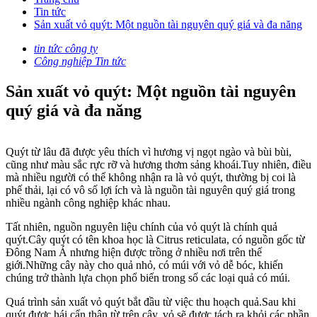
Tin tức
Sản xuất vỏ quýt: Một nguồn tài nguyên quý giá và đa năng
tin tức công ty
Công nghiệp Tin tức
Sản xuất vỏ quýt: Một nguồn tài nguyên
quý giá và đa năng
Quýt từ lâu đã được yêu thích vì hương vị ngọt ngào và bùi bùi,
cũng như màu sắc rực rỡ và hương thơm sảng khoái.Tuy nhiên, điều
mà nhiều người có thể không nhận ra là vỏ quýt, thường bị coi là
phế thải, lại có vô số lợi ích và là nguồn tài nguyên quý giá trong
nhiều ngành công nghiệp khác nhau.
Tất nhiên, nguồn nguyên liệu chính của vỏ quýt là chính quả
quýt.Cây quýt có tên khoa học là Citrus reticulata, có nguồn gốc từ
Đông Nam Á nhưng hiện được trồng ở nhiều nơi trên thế
giới.Những cây này cho quả nhỏ, có múi với vỏ dễ bóc, khiến
chúng trở thành lựa chọn phổ biến trong số các loại quả có múi.
Quá trình sản xuất vỏ quýt bắt đầu từ việc thu hoạch quả.Sau khi
quýt được hái cẩn thận từ trên cây, vỏ sẽ được tách ra khỏi các phần