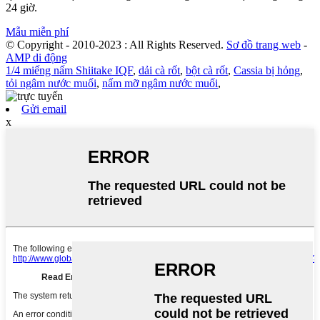
24 giờ.
Mẫu miễn phí
© Copyright - 2010-2023 : All Rights Reserved.
Sơ đồ trang web
-
AMP di động
1/4 miếng nấm Shiitake IQF
,
dải cà rốt
,
bột cà rốt
,
Cassia bị hỏng
,
tỏi ngâm nước muối
,
nấm mỡ ngâm nước muối
,
Gửi email
x