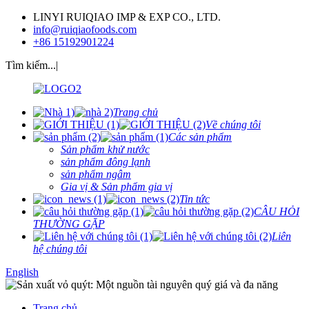
LINYI RUIQIAO IMP & EXP CO., LTD.
info@ruiqiaofoods.com
+86 15192901224
Tìm kiếm...|
Trang chủ
Về chúng tôi
Các sản phẩm
Sản phẩm khử nước
sản phẩm đông lạnh
sản phẩm ngâm
Gia vị & Sản phẩm gia vị
Tin tức
CÂU HỎI
THƯỜNG GẶP
Liên
hệ chúng tôi
English
Trang chủ